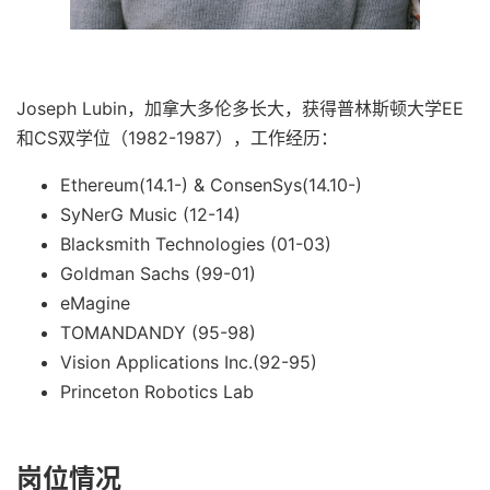
Joseph Lubin，加拿大多伦多长大，获得普林斯顿大学EE
和CS双学位（1982-1987），工作经历：
Ethereum(14.1-) & ConsenSys(14.10-)
SyNerG Music (12-14)
Blacksmith Technologies (01-03)
Goldman Sachs (99-01)
eMagine
TOMANDANDY (95-98)
Vision Applications Inc.(92-95)
Princeton Robotics Lab
岗位情况